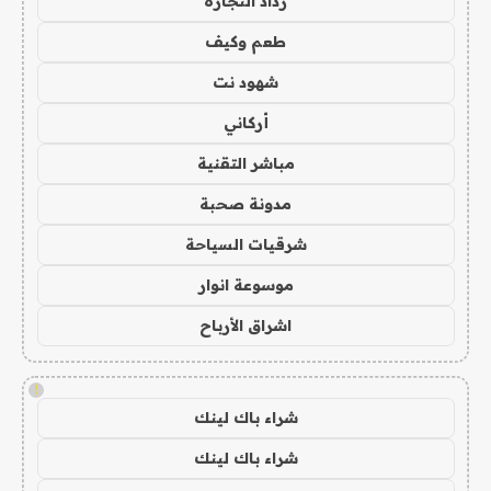
رذاذ التجارة
طعم وكيف
شهود نت
أركاني
مباشر التقنية
مدونة صحبة
شرقيات السياحة
موسوعة انوار
اشراق الأرباح
!
شراء باك لينك
شراء باك لينك