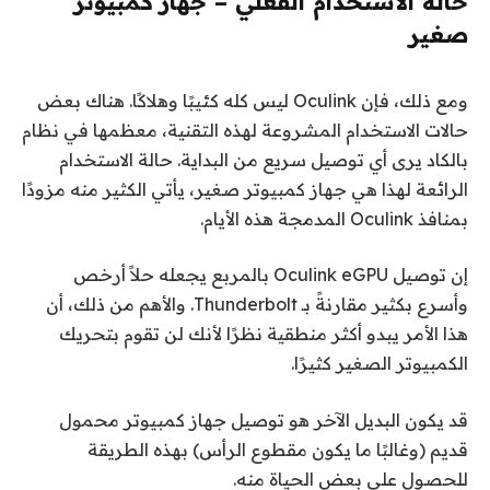
حالة الاستخدام الفعلي – جهاز كمبيوتر
صغير
ومع ذلك، فإن Oculink ليس كله كئيبًا وهلاكًا. هناك بعض
حالات الاستخدام المشروعة لهذه التقنية، معظمها في نظام
بالكاد يرى أي توصيل سريع من البداية. حالة الاستخدام
الرائعة لهذا هي جهاز كمبيوتر صغير، يأتي الكثير منه مزودًا
بمنافذ Oculink المدمجة هذه الأيام.
إن توصيل Oculink eGPU بالمربع يجعله حلاً أرخص
وأسرع بكثير مقارنةً بـ Thunderbolt. والأهم من ذلك، أن
هذا الأمر يبدو أكثر منطقية نظرًا لأنك لن تقوم بتحريك
الكمبيوتر الصغير كثيرًا.
قد يكون البديل الآخر هو توصيل جهاز كمبيوتر محمول
قديم (وغالبًا ما يكون مقطوع الرأس) بهذه الطريقة
للحصول على بعض الحياة منه.