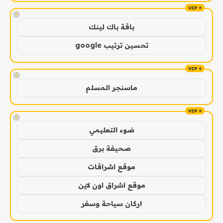
!
باقة باك لينك
تحسين ترتيب google
!
ماسنجر المسلم
!
ضوء التعليمي
صحيفة برق
موقع اشراقات
موقع اشراق اون لاين
اركان سياحة وسفر