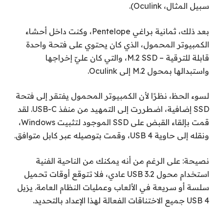
سبيل المثال، Oculink).
بعد ذلك، ثمانية براغي Pentelope، وكنت داخل أحشاء
الكمبيوتر المحمول، الذي كان يحتوي على فتحة واحدة
قابلة للترقية – M.2 SSD، والتي كان عليّ إخراجها
واستبدالها بمحول M.2 إلى Oculink.
لسوء الحظ، نظرًا لأن الكمبيوتر المحمول يفتقر إلى فتحة
SSD إضافية، اضطررت إلى التمهيد من منفذ USB-C. لقد
قمت بإلقاء القبض على SSD الموجود لتثبيت Windows،
ونقله إلى حاوية USB 4، وقمت بتوصيله عبر كابل متوافق.
نصيحة: على الرغم من أنه يمكنك من الناحية الفنية
استخدام محول USB 3.2 عادي، فلا تتوقع أوقات تحميل
سلسة أو سريعة في الألعاب وعمليات النظام العامة. يزيل
USB 4 جميع الاختناقات الفعالة لهذا الإعداد بالتحديد.