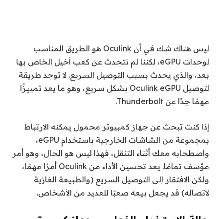
ليس هناك شك في أن Oculink هو الطريق المناسب
لوحدات eGPU، لكننا لم نتحدث عن كعب أخيل الخاص بها
بعد، والذي يحدث بسبب التوصيل السريع. لا توجد طريقة
لتوصيل Oculink eGPU بشكل سريع، وهو ما يعد تمييزًا
مهمًا جدًا عن Thunderbolt.
إذا كنت تبحث عن جهاز كمبيوتر محمول يمكنه الارتباط
بمجموعة من الشاشات الخارجية باستخدام eGPU،
واصطحابه معك أثناء التنقل، فهذا ليس هو الحال، وهو أمر
مؤسف تمامًا. يعد تحسين الأداء من Oculink أمرًا مهمًا،
ولكن الافتقار إلى التوصيل السريع (والطبيعة الغازية
لاتصاله) قد يجعل بيعه صعبًا للعديد من الأشخاص.