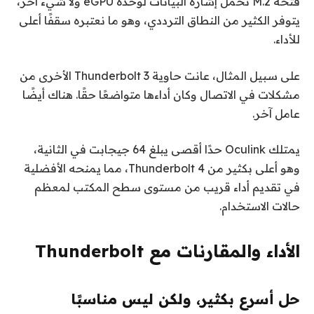
فتحة M.2 تحمل إشارة البيانات لوحدة eGPU ولا شيء آخر،
يتوفر الكثير من النطاق الترددي، وهو ما نعتبره سقفًا أعلى
للأداء.
على سبيل المثال، عانت حاوية Thunderbolt 3 الأخرى من
مشكلات في الاتصال وكان أداءها متواضعًا حقًا. هناك أيضًا
عامل آخر.
يمتلك Oculink حدًا أقصى يبلغ 64 جيجابت في الثانية،
وهو أعلى بكثير من Thunderbolt 4، مما يمنحه الأفضلية
في تقديم أداء قريب من مستوى سطح المكتب لمعظم
حالات الاستخدام.
الأداء والمقارنات مع Thunderbolt
حل أسرع بكثير، ولكن ليس مناسبًا