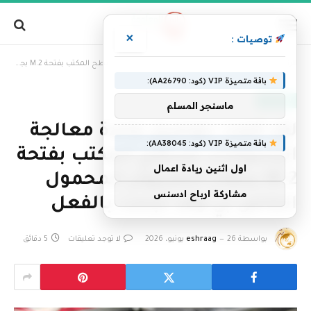
×
توصيات :
الرئيسية
»
لقد قمت بتوصيل وحدة معالجة الرسومات لسطح المكتب بفتحة M.2 بجهاز الكمبيوتر المحمول الخاص بي وقد نجحت بالفعل
باقة متميزة VIP (كود: AA26790):
تكنولوجيا
ماسنجر المسلم
لقد قمت بتوصيل وحدة معالجة
باقة متميزة VIP (كود: AA38045):
الرسومات لسطح المكتب بفتحة
اول اثنين ريادة اعمال
M.2 بجهاز الكمبيوتر المحمول
مشاركة ارباح ادسنس
الخاص بي وقد نجحت بالفعل
بواسطة
26 يونيو، 2026
eshraag
لا توجد تعليقات
5 دقائق