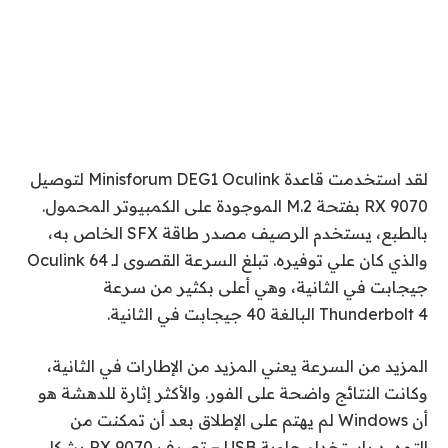
لقد استخدمت قاعدة Minisforum DEG1 Oculink لتوصيل
RX 9070 بفتحة M.2 الموجودة على الكمبيوتر المحمول.
بالطبع، يستخدم الرصيف مصدر طاقة SFX الخاص به،
والذي كان علي توفيره. تبلغ السرعة القصوى لـ Oculink 64
جيجابت في الثانية، وهي أعلى بكثير من سرعة
Thunderbolt 4 البالغة 40 جيجابت في الثانية.
المزيد من السرعة يعني المزيد من الإطارات في الثانية،
وكانت النتائج واضحة على الفور. والأكثر إثارة للدهشة هو
أن Windows لم يهتم على الإطلاق بعد أن تمكنت من
التمهيد باستخدام حاوية USB – تصرف RX 9070 بشكل