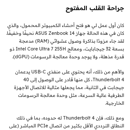
جراحة القلب المفتوح
كان أول عمل لي هو فتح أحشاء الكمبيوتر المحمول، والذي
كان في هذه الحالة جهاز ASUS Zenbook 14 نحيفًا وخفيفًا.
لقد جاء مزودًا بذاكرة وصول عشوائي (RAM) مدمجة
بسعة 32 جيجابايت، ومعالج Intel Core Ultra 7 255H ذو
قدرة مذهلة، ولا يوجد وحدة معالجة الرسومات (dGPU).
والأهم من ذلك، أنه يحتوي على منفذي USB-C يدعمان
Thunderbolt 4،
كل منها قادر على الوصول إلى 40
جيجابت في الثانية، مما يجعلها مثالية للاتصال
الأجهزة
الطرفية عالية السرعة، مثل وحدة معالجة الرسومات
الخارجية.
ومع ذلك، فإن Thunderbolt 4 له حدوده، بما في ذلك
النطاق الترددي الأقل بكثير من اتصال PCIe المباشر (على