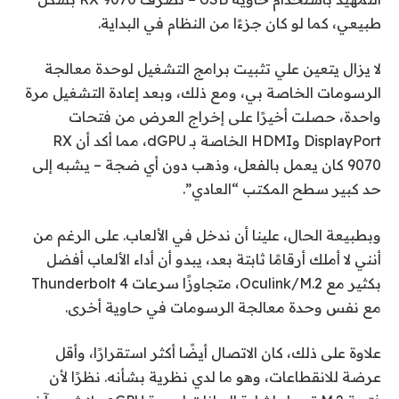
طبيعي، كما لو كان جزءًا من النظام في البداية.
لا يزال يتعين علي تثبيت برامج التشغيل لوحدة معالجة
الرسومات الخاصة بي، ومع ذلك، وبعد إعادة التشغيل مرة
واحدة، حصلت أخيرًا على إخراج العرض من فتحات
DisplayPort وHDMI الخاصة بـ dGPU، مما أكد أن RX
9070 كان يعمل بالفعل، وذهب دون أي ضجة – يشبه إلى
حد كبير سطح المكتب “العادي”.
وبطبيعة الحال، علينا أن ندخل في الألعاب. على الرغم من
أنني لا أملك أرقامًا ثابتة بعد، يبدو أن أداء الألعاب أفضل
بكثير مع Oculink/M.2، متجاوزًا سرعات Thunderbolt 4
مع نفس وحدة معالجة الرسومات في حاوية أخرى.
علاوة على ذلك، كان الاتصال أيضًا أكثر استقرارًا، وأقل
عرضة للانقطاعات، وهو ما لدي نظرية بشأنه. نظرًا لأن