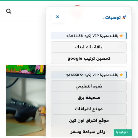
×
توصيات :
الرئيسية
»
آلة
باقة متميزة VIP (كود: AA11138):
آلة
باقة باك لينك
تحسين ترتيب google
باقة متميزة VIP (كود: AA35872):
ضوء التعليمي
صحيفة برق
موقع اشراقات
موقع اشراق اون لاين
اركان سياحة وسفر
تكنولوجيا