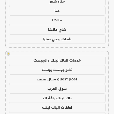
حناء شعر
حنا
ماتشا
شاي ماتشا
شدات ببجي تمارا
!
خدمات الباك لينك والجيست
نشر جيست بوست
guest post مقال ضيف
سوق العرب
باك لينك باقة 20
اعلانات الباك لينك