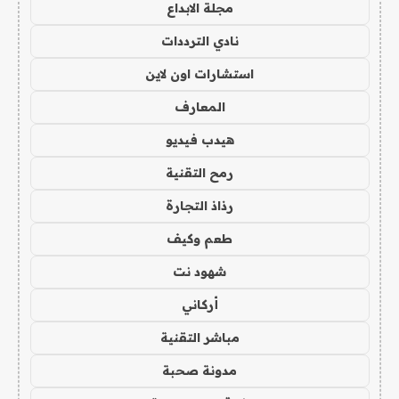
مجلة الابداع
نادي الترددات
استشارات اون لاين
المعارف
هيدب فيديو
رمح التقنية
رذاذ التجارة
طعم وكيف
شهود نت
أركاني
مباشر التقنية
مدونة صحبة