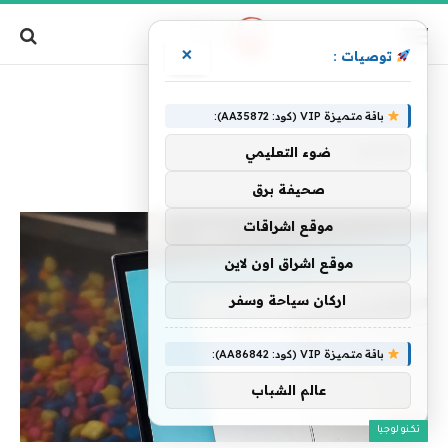
×
توصيات :
الرئيسية
»
إلزاميا
باقة متميزة VIP (كود: AA35872):
إلزاميا
ضوء التعليمي
صحيفة برق
موقع اشراقات
موقع اشراق اون لاين
اركان سياحة وسفر
باقة متميزة VIP (كود: AA86842):
عالم الشباب
تكنولوجيا