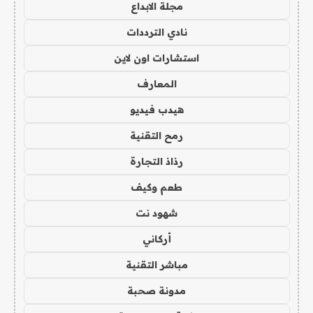
مجلة الابداع
نادي الترددات
استشارات اون لاين
المعارف
هيدب فيديو
رمح التقنية
رذاذ التجارة
طعم وكيف
شهود نت
أركاني
مباشر التقنية
مدونة صحبة