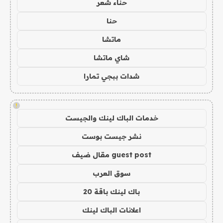
حناء شعر
حنا
ماتشا
شاي ماتشا
شدات ببجي تمارا
!
خدمات الباك لينك والجيست
نشر جيست بوست
guest post مقال ضيف
سوق العرب
باك لينك باقة 20
اعلانات الباك لينك