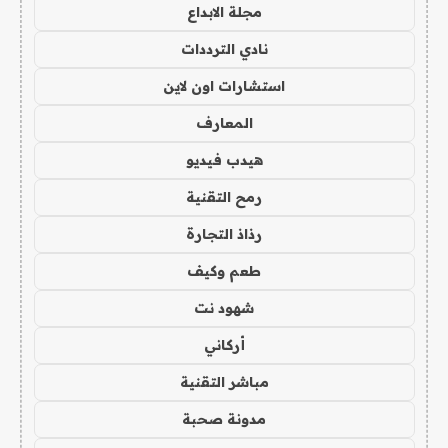
مجلة الابداع
نادي الترددات
استشارات اون لاين
المعارف
هيدب فيديو
رمح التقنية
رذاذ التجارة
طعم وكيف
شهود نت
أركاني
مباشر التقنية
مدونة صحبة