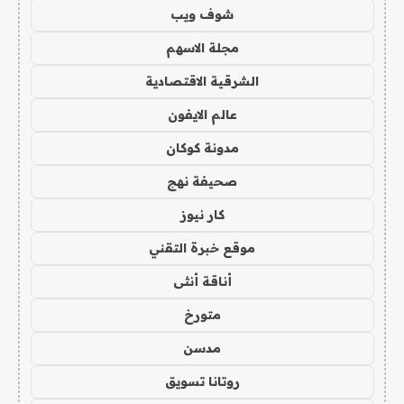
شوف ويب
مجلة الاسهم
الشرقية الاقتصادية
عالم الايفون
مدونة كوكان
صحيفة نهج
كار نيوز
موقع خبرة التقني
أناقة أنثى
متورخ
مدسن
روتانا تسويق