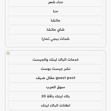
حناء شعر
حنا
ماتشا
شاي ماتشا
شدات ببجي تمارا
!
خدمات الباك لينك والجيست
نشر جيست بوست
guest post مقال ضيف
سوق العرب
باك لينك باقة 20
اعلانات الباك لينك