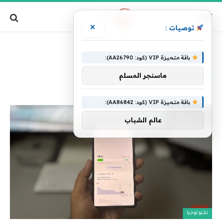
×
توصيات :
الرئيسية
»
استنزاف
باقة متميزة VIP (كود: AA26790):
استنزاف
ماسنجر المسلم
باقة متميزة VIP (كود: AA86842):
عالم الشباب
تكنولوجيا