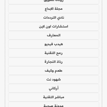
مجلة الابداع
نادي الترددات
استشارات اون لاين
المعارف
هيدب فيديو
رمح التقنية
رذاذ التجارة
طعم وكيف
شهود نت
أركاني
مباشر التقنية
مدونة صحبة