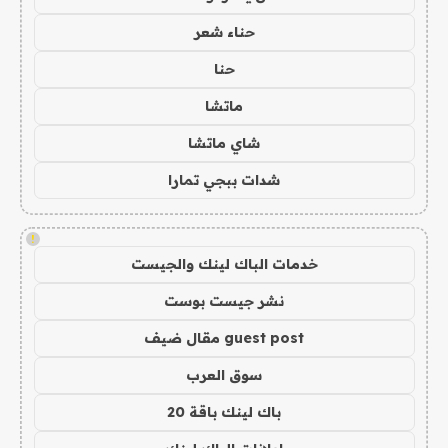
حناء شعر
حنا
ماتشا
شاي ماتشا
شدات ببجي تمارا
!
خدمات الباك لينك والجيست
نشر جيست بوست
guest post مقال ضيف
سوق العرب
باك لينك باقة 20