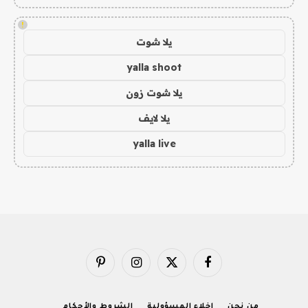
!
يلا شوت
yalla shoot
يلا شوت زون
يلا لايف
yalla live
فيسبوك
X
الانستغرام
بينتيريست
(Twitter)
من نحن
إخلاء المسؤولية
الشروط والأحكام