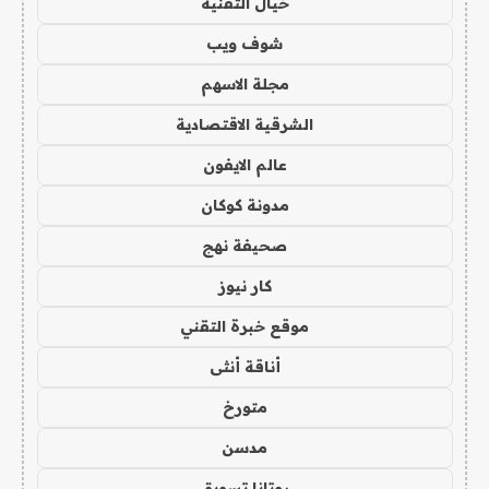
خيال التقنية
شوف ويب
مجلة الاسهم
الشرقية الاقتصادية
عالم الايفون
مدونة كوكان
صحيفة نهج
كار نيوز
موقع خبرة التقني
أناقة أنثى
متورخ
مدسن
روتانا تسويق