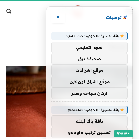
×
توصيات :
الرئيسية
»
تجربها
باقة متميزة VIP (كود: AA35872):
تجربها
ضوء التعليمي
صحيفة برق
موقع اشراقات
موقع اشراق اون لاين
اركان سياحة وسفر
باقة متميزة VIP (كود: AA11138):
باقة باك لينك
تحسين ترتيب google
تكنولوجيا