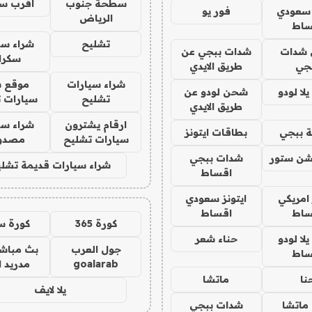
سطحة جنوب
اقرب س
 سعودي
فور يو
الرياض
ساط
تشليح
شراء سي
شدات
شدات ببجي عن
سكرا
جي
طريق الايدي
شراء سيارات
موقع ش
ا لودو
شحن لودو عن
تشليح
سيارات 
طريق الايدي
ارقام يشترون
شراء سي
 ببجي
بطاقات ايتونز
سيارات تشليح
مصدو
شن ستور
شدات ببجي
شراء سيارات قديمة تشلي
اقساط
 امريكي
ايتونز سعودي
ساط
اقساط
كورة 365
كورة س
ا لودو
حناء شعر
جول العرب
بث مباشر
ساط
goalarab
مدريد ا
نا
ماتشا
يلا لايف
ماتشا
شدات ببجي