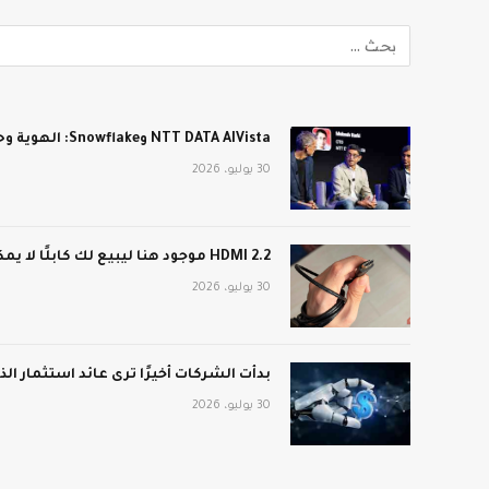
NTT DATA AIVista وSnowflake: الهوية وحدها لن تؤمّن عملاء الذكاء الاصطناعي في المؤسسة
30 يوليو، 2026
HDMI 2.2 موجود هنا ليبيع لك كابلًا لا يمكن لجهاز التلفزيون استخدامه
30 يوليو، 2026
بدأت الشركات أخيرًا ترى عائد استثمار ا
30 يوليو، 2026