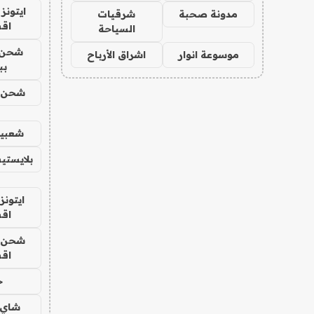
ايتونز
مدونة صحبة
شرقيات
اق
السياحة
شحن 
موسوعة انوار
اشراق الأرباح
بب
شحن يل
شعبية
بلايستي
ايتونز
اق
شحن يل
اق
ح
شاي 