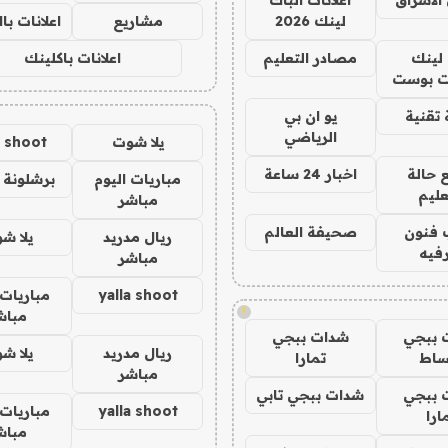
لينك 2026
مشاريع
اعلانات ب
لينك
مصادر التعليم
اعلانات باكلينك
 بوست
تقنية
يو ان بي
الرياضي
يلا شوت
a shoot
 حالة
اخبار 24 ساعة
مباريات اليوم
برشلونة 
عليم
مباشر
 فنون
صحيفة العالم
ريال مدريد
يلا ش
فيه
مباشر
yalla shoot
مباريات 
!
مباش
 ببجي
شدات ببجي
ريال مدريد
يلا ش
ساط
تمارا
مباشر
 ببجي
شدات ببجي تابي
yalla shoot
مباريات 
ارا
مباش