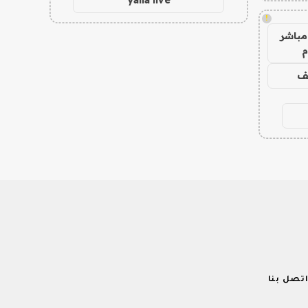
!
مباشر
م
يف
تصل بنا