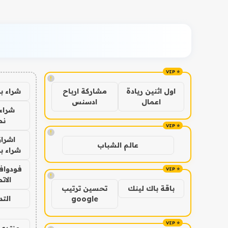
!
شراء ب
اول اثنين ريادة
مشاركة ارباح
اعمال
ادسنس
شراء 
نص
!
اشراق
عالم الشباب
شراء با
فودوافو
!
الات
باقة باك لينك
تحسين ترتيب
الت
google
منتدى 