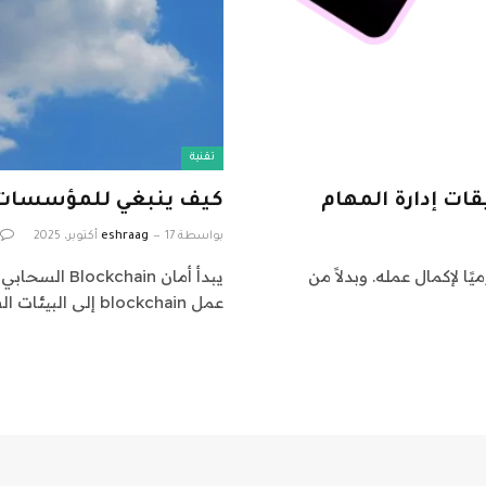
تقنية
قات إدارة المهام
كيف ينبغي للمؤسسات تعزيز تطبيقا
بواسطة
17 أكتوبر، 2025
eshraag
طبيقات مختلفة يوميًا لإكمال عمله. وبدلاً من
يبدأ أمان in
عمل blockchain إلى البيئات السحابية من أجل قابلية التوسع…