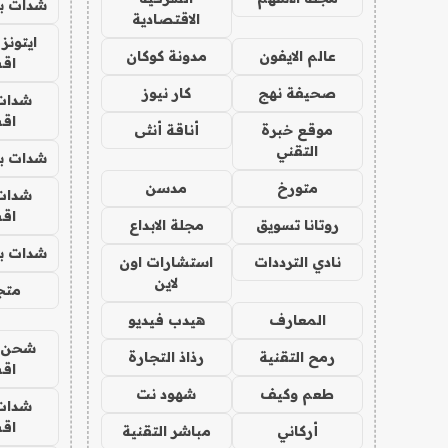
شدات بب
الاقتصادية
ايتونز
عالم الايفون
مدونة كوكان
اق
صحيفة نهج
كار نيوز
شدات
اق
موقع خبرة
أناقة أنثى
التقني
شدات بب
متورخ
مدسن
شدات
اق
روتانا تسويق
مجلة الابداع
شدات بب
نادي الترددات
استشارات اون
لاين
متجر 
المعارف
هيدب فيديو
شحن يل
رمح التقنية
رذاذ التجارة
اق
طعم وكيف
شهود نت
شدات
اق
أركاني
مباشر التقنية