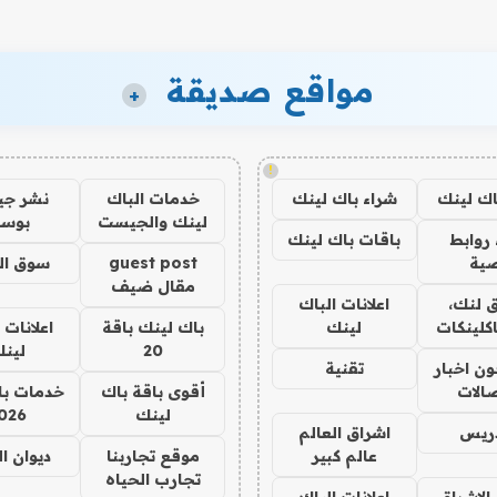
مواقع صديقة
+
!
اك لينك
شراء باك لينك
خدمات الباك
نشر ج
لينك والجيست
بوس
روابط
باقات باك لينك
ية
guest post
سوق ال
مقال ضيف
 لنك،
اعلانات الباك
كلينكات
لينك
باك لينك باقة
اعلانات 
20
لين
ن اخبار
تقنية
صالات
أقوى باقة باك
خدمات با
لينك
026
دريس
اشراق العالم
عالم كبير
موقع تجاربنا
ديوان ا
تجارب الحياه
الاشراق
اعلانات الباك