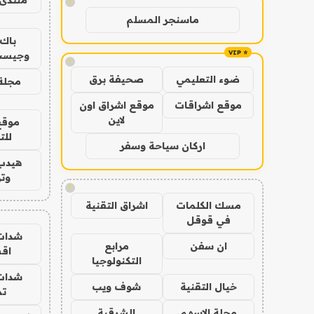
!
ماسنجر المسلم
باك 
وجيست
!
ضوء التعليمي
صحيفة برق
مجلة 
موقع اشراقات
موقع اشراق اون
لاين
موقع
للت
اركان سياحة وسفر
هيدب
وتر
!
مسك الكلمات
اشراق التقنية
في قوقل
شدات
ان سفن
مرابع
اق
التكنولوجيا
شدات
خيال التقنية
شوف ويب
تم
مجلة الاسهم
الشرقية