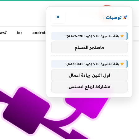
×
توصيات :
الرئيسية
مقالات
android
ios
ws7
باقة متميزة VIP (كود: AA26790):
ماسنجر المسلم
الرئيسية
»
تطبيقات
باقة متميزة VIP (كود: AA38045):
تطبيقات
اول اثنين ريادة اعمال
مشاركة ارباح ادسنس