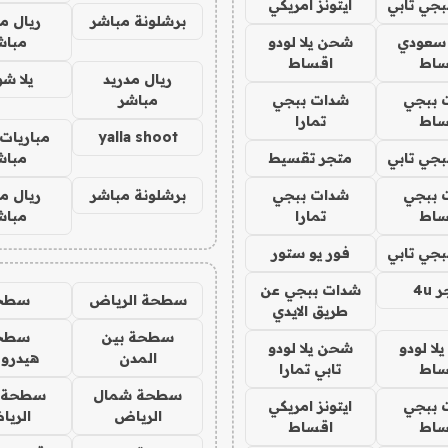
جي تابي
ايتونز امريكي
برشلونة مباشر
ريال م
 سعودي
شحن يلا لودو
مباش
ساط
اقساط
ريال مدريد
يلا ش
 ببجي
شدات ببجي
مباشر
ساط
تمارا
yalla shoot
مباريات 
جي تابي
متجر تقسيط
مباش
 ببجي
شدات ببجي
برشلونة مباشر
ريال م
ساط
تمارا
مباش
جي تابي
فور يو ستور
4u
شدات ببجي عن
سطحة الرياض
سطح
طريق الايدي
سطحة بين
سطح
ا لودو
شحن يلا لودو
المدن
هيدرو
ساط
تابي تمارا
سطحة شمال
سطحة 
 ببجي
ايتونز امريكي
الرياض
الري
ساط
اقساط