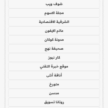
شوف ويب
مجلة الاسهم
الشرقية الاقتصادية
عالم الايفون
مدونة كوكان
صحيفة نهج
كار نيوز
موقع خبرة التقني
أناقة أنثى
متورخ
مدسن
روتانا تسويق