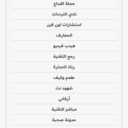
مجلة الابداع
نادي الترددات
استشارات اون لاين
المعارف
هيدب فيديو
رمح التقنية
رذاذ التجارة
طعم وكيف
شهود نت
أركاني
مباشر التقنية
مدونة صحبة