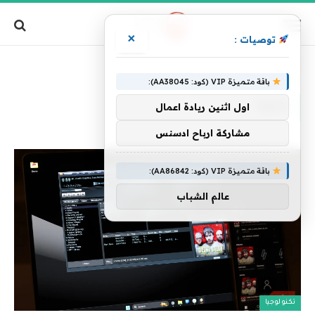
×
توصيات :
الرئيسية
»
كافية
باقة متميزة VIP (كود: AA38045):
كافية
اول اثنين ريادة اعمال
مشاركة ارباح ادسنس
باقة متميزة VIP (كود: AA86842):
عالم الشباب
تكنولوجيا