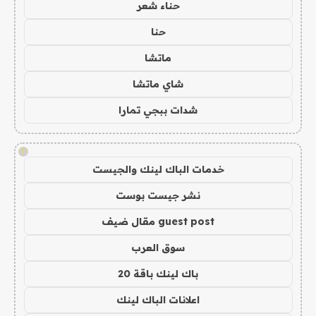
حناء شعر
حنا
ماتشا
شاي ماتشا
شدات ببجي تمارا
!
خدمات الباك لينك والجيست
نشر جيست بوست
guest post مقال ضيف
سوق العرب
باك لينك باقة 20
اعلانات الباك لينك