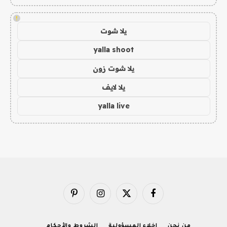
!
يلا شوت
yalla shoot
يلا شوت زون
يلا لايف
yalla live
فيسبوك
X
الانستغرام
بينتيريست
(Twitter)
من نحن
إخلاء المسؤولية
الشروط والأحكام