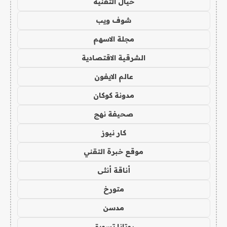
خيال التقنية
شوف ويب
مجلة الاسهم
الشرقية الاقتصادية
عالم الايفون
مدونة كوكان
صحيفة نهج
كار نيوز
موقع خبرة التقني
أناقة أنثى
متورخ
مدسن
روتانا تسويق