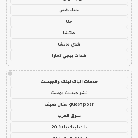
حناء شعر
حنا
ماتشا
شاي ماتشا
شدات ببجي تمارا
!
خدمات الباك لينك والجيست
نشر جيست بوست
guest post مقال ضيف
سوق العرب
باك لينك باقة 20