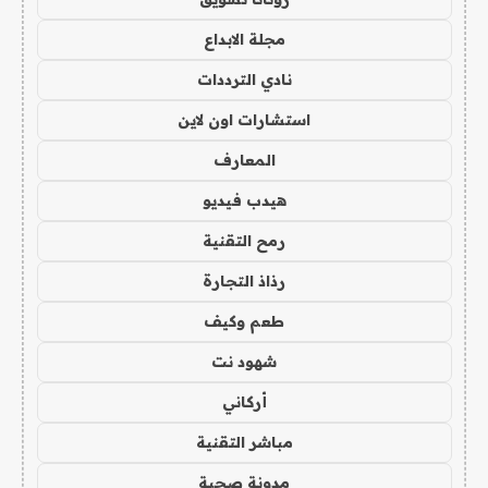
مجلة الابداع
نادي الترددات
استشارات اون لاين
المعارف
هيدب فيديو
رمح التقنية
رذاذ التجارة
طعم وكيف
شهود نت
أركاني
مباشر التقنية
مدونة صحبة