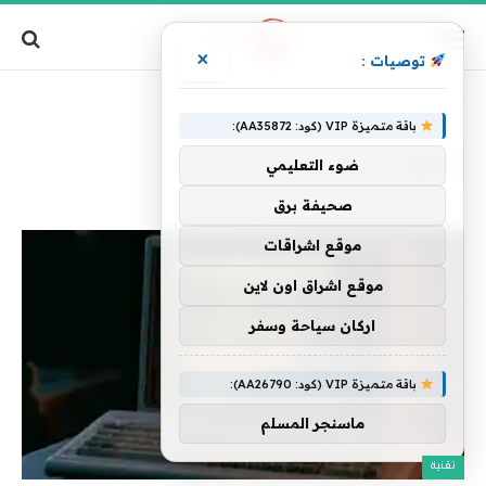
×
توصيات :
الرئيسية
»
كبير
باقة متميزة VIP (كود: AA35872):
كبير
ضوء التعليمي
صحيفة برق
موقع اشراقات
موقع اشراق اون لاين
اركان سياحة وسفر
باقة متميزة VIP (كود: AA26790):
ماسنجر المسلم
تقنية