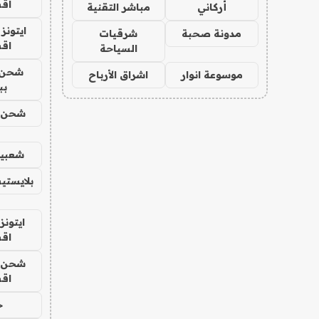
اق
أركاني
مباشر التقنية
ايتونز
مدونة صحبة
شرقيات
اق
السياحة
شحن 
موسوعة انوار
اشراق الأرباح
بب
شحن يل
شعبية
بلايستي
ايتونز
اق
شحن يل
اق
ح