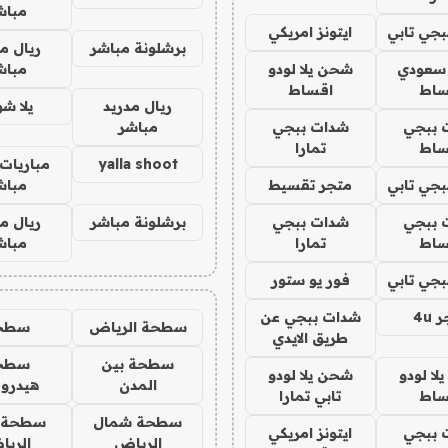
مباش
جي تابي
ايتونز امريكي
برشلونة مباشر
ريال م
 سعودي
شحن يلا لودو
مباش
ساط
اقساط
ريال مدريد
يلا ش
 ببجي
شدات ببجي
مباشر
ساط
تمارا
yalla shoot
مباريات 
جي تابي
متجر تقسيط
مباش
 ببجي
شدات ببجي
برشلونة مباشر
ريال م
ساط
تمارا
مباش
جي تابي
فور يو ستور
4u
شدات ببجي عن
سطحة الرياض
سطح
طريق الايدي
سطحة بين
سطح
ا لودو
شحن يلا لودو
المدن
هيدرو
ساط
تابي تمارا
سطحة شمال
سطحة 
 ببجي
ايتونز امريكي
الرياض
الري