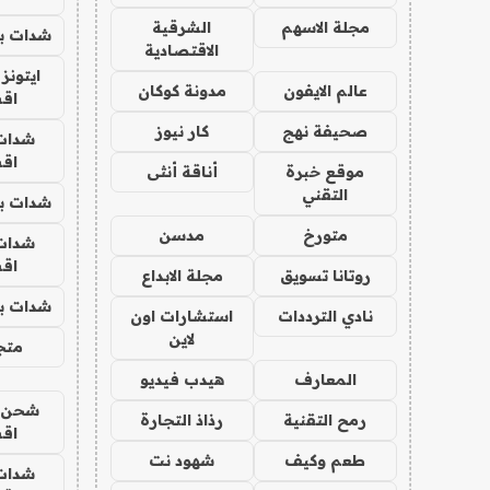
مجلة الاسهم
الشرقية
شدات بب
الاقتصادية
ايتونز
عالم الايفون
مدونة كوكان
اق
صحيفة نهج
كار نيوز
شدات
اق
موقع خبرة
أناقة أنثى
التقني
شدات بب
متورخ
مدسن
شدات
اق
روتانا تسويق
مجلة الابداع
شدات بب
نادي الترددات
استشارات اون
لاين
متجر 
المعارف
هيدب فيديو
شحن يل
رمح التقنية
رذاذ التجارة
اق
طعم وكيف
شهود نت
شدات