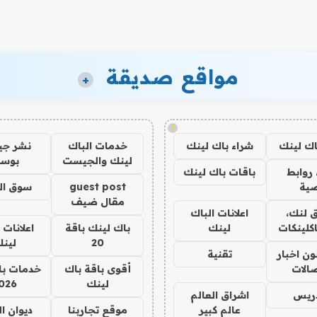
مواقع صديقة
+
!
اك لينك
شراء باك لينك
خدمات الباك
نشر ج
لينك والجيست
بوس
روابط
باقات باك لينك
ية
guest post
سوق ال
مقال ضيف
 لنك،
اعلانات الباك
كلينكات
لينك
باك لينك باقة
اعلانات 
20
لين
ن اخبار
تقنية
صالات
أقوى باقة باك
خدمات با
لينك
026
دريس
اشراق العالم
عالم كبير
موقع تجاربنا
ديوان ا