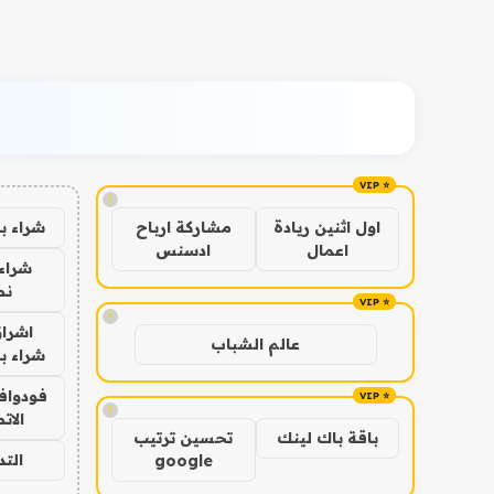
!
شراء ب
اول اثنين ريادة
مشاركة ارباح
اعمال
ادسنس
شراء 
نص
!
اشراق
عالم الشباب
شراء با
فودوافو
!
الات
باقة باك لينك
تحسين ترتيب
الت
google