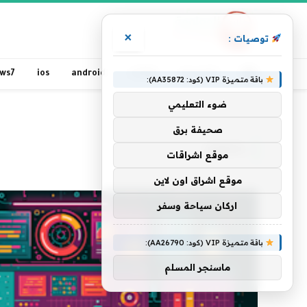
×
توصيات :
الرئيسية
مقالات
android
ios
ws7
باقة متميزة VIP (كود: AA35872):
ضوء التعليمي
الرئيسية
»
بتحويل
صحيفة برق
بتحويل
موقع اشراقات
موقع اشراق اون لاين
اركان سياحة وسفر
باقة متميزة VIP (كود: AA26790):
ماسنجر المسلم