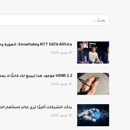
NTT DATA AIVista وSnowflake: الهوية وحدها لن تؤمّن عملاء الذكاء الاصطناعي في المؤسسة
30 يوليو، 2026
HDMI 2.2 موجود هنا ليبيع لك كابلًا لا يمكن لجهاز التلفزيون استخدامه
30 يوليو، 2026
بدأت الشركات أخيرًا ترى عائد استثمار ا
30 يوليو، 2026