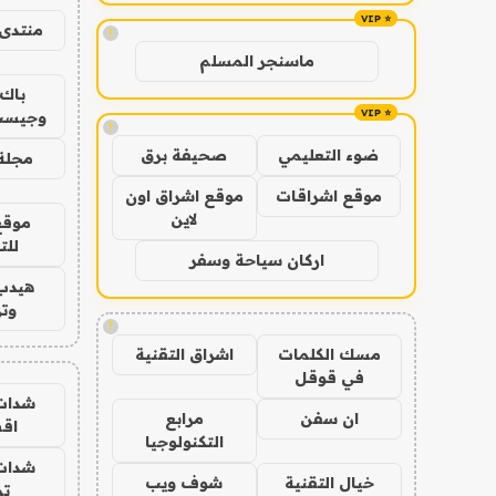
منتدى 
!
ماسنجر المسلم
باك 
وجيست
!
ضوء التعليمي
صحيفة برق
مجلة 
موقع اشراقات
موقع اشراق اون
لاين
موقع
للت
اركان سياحة وسفر
هيدب
وتر
!
مسك الكلمات
اشراق التقنية
في قوقل
شدات
ان سفن
مرابع
اق
التكنولوجيا
شدات
خيال التقنية
شوف ويب
تم