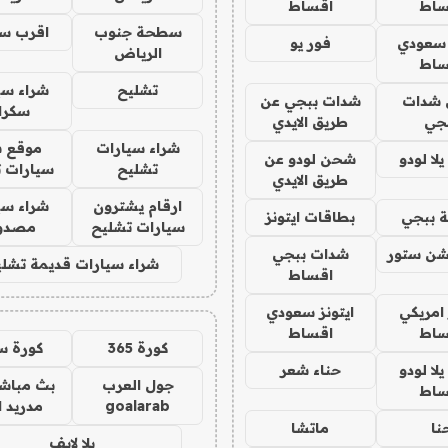
ساط
اقساط
سطحة جنوب
اقرب س
 سعودي
فور يو
الرياض
ساط
تشليح
شراء سي
شدات
شدات ببجي عن
سكرا
جي
طريق الايدي
شراء سيارات
موقع ش
ا لودو
شحن لودو عن
تشليح
سيارات 
طريق الايدي
ارقام يشترون
شراء سي
 ببجي
بطاقات ايتونز
سيارات تشليح
مصدو
شن ستور
شدات ببجي
شراء سيارات قديمة تشلي
اقساط
 امريكي
ايتونز سعودي
ساط
اقساط
كورة 365
كورة س
ا لودو
حناء شعر
جول العرب
بث مباشر
ساط
goalarab
مدريد ا
نا
ماتشا
يلا لايف