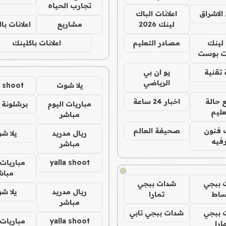
تجارب الحياه
الاشراق
اعلانات الباك
لينك 2026
مشاريع
اعلانات ب
لينك
مصادر التعليم
اعلانات باكلينك
 بوست
تقنية
يو ان بي
الرياضي
يلا شوت
a shoot
 حالة
اخبار 24 ساعة
مباريات اليوم
برشلونة 
عليم
مباشر
 فنون
صحيفة العالم
ريال مدريد
يلا ش
فيه
مباشر
yalla shoot
مباريات 
!
مباش
 ببجي
شدات ببجي
ريال مدريد
يلا ش
ساط
تمارا
مباشر
 ببجي
شدات ببجي تابي
yalla shoot
مباريات 
ارا