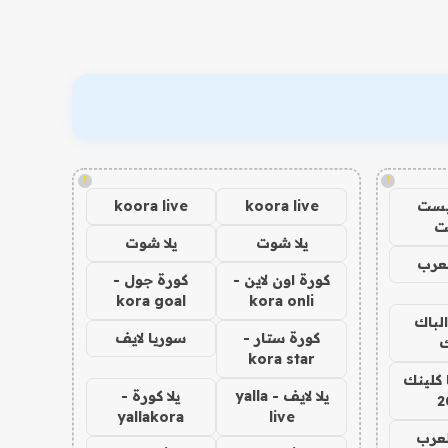
!
!
يست
koora live
koora live
ت
يلا شوت
يلا شوت
عرب
كورة اون لاين -
كورة جول -
kora goal
kora onli
الباك
كورة ستار -
سوريا لايف
ك
kora star
 كلينك
يلا لايف - yalla
يلا كورة -
2
yallakora
live
لعرب