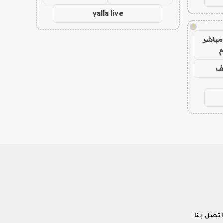
yalla live
!
مباشر
م
يف
تصل بنا