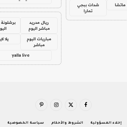
ماتشا
شدات ببجي
تمارا
ريال مدريد
برشلونة 
مباشر اليوم
اليو
مباريات اليوم
يلا لا
مباشر
yalla live
فيسبوك
X
الانستغرام
بينتيريست
(Twitter)
إخلاء المسؤولية
الشروط والأحكام
سياسة الخصوصية
ا