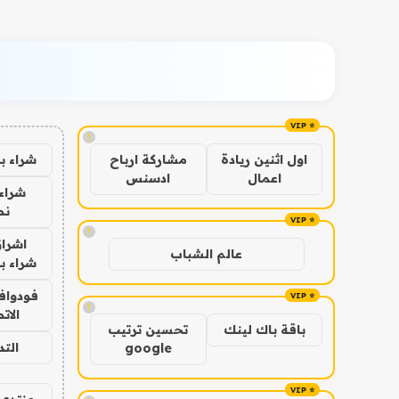
!
شراء ب
اول اثنين ريادة
مشاركة ارباح
اعمال
ادسنس
شراء 
نص
!
اشراق
عالم الشباب
شراء با
فودوافو
!
الات
باقة باك لينك
تحسين ترتيب
الت
google
منتدى 