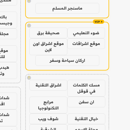
!
ماسنجر المسلم
باك 
وجيست
!
ضوء التعليمي
صحيفة برق
مجلة 
موقع اشراقات
موقع اشراق اون
لاين
موقع
للت
اركان سياحة وسفر
هيدب
وتر
!
مسك الكلمات
اشراق التقنية
في قوقل
شدات
ان سفن
مرابع
اق
التكنولوجيا
شدات
خيال التقنية
شوف ويب
تم
مجلة الاسهم
الشرقية