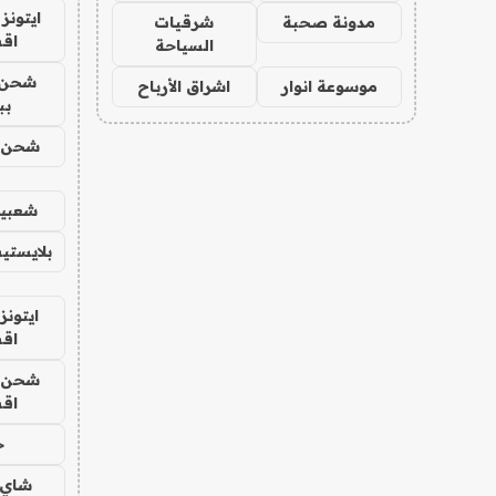
ايتونز
مدونة صحبة
شرقيات
اق
السياحة
شحن 
موسوعة انوار
اشراق الأرباح
بب
شحن يل
شعبية
بلايستي
ايتونز
اق
شحن يل
اق
ح
شاي 