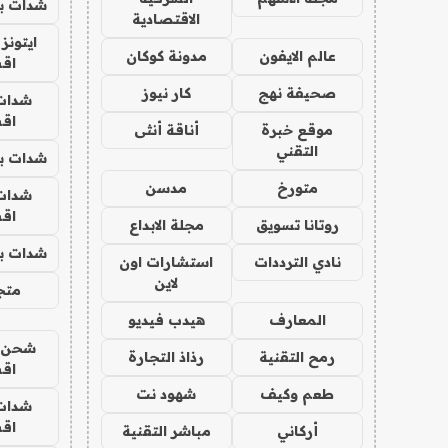
شدات بب
الاقتصادية
ايتونز
عالم الايفون
مدونة كوكان
اق
صحيفة نهج
كار نيوز
شدات
اق
موقع خبرة
أناقة أنثى
التقني
شدات بب
متورخ
مدسن
شدات
اق
روتانا تسويق
مجلة الابداع
شدات بب
نادي الترددات
استشارات اون
لاين
متجر 
المعارف
هيدب فيديو
شحن يل
رمح التقنية
رذاذ التجارة
اق
طعم وكيف
شهود نت
شدات
اق
أركاني
مباشر التقنية