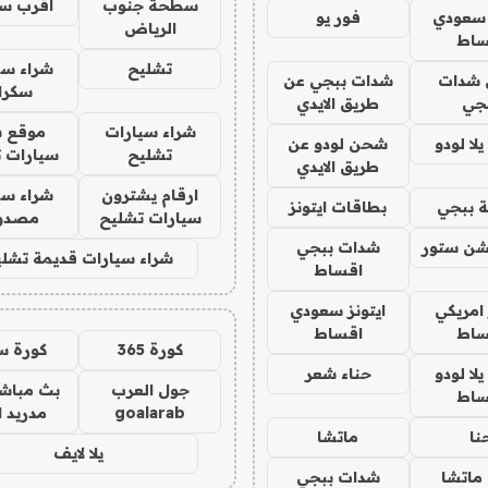
سطحة جنوب
اقرب س
 سعودي
فور يو
الرياض
ساط
تشليح
شراء سي
شدات
شدات ببجي عن
سكرا
جي
طريق الايدي
شراء سيارات
موقع ش
ا لودو
شحن لودو عن
تشليح
سيارات 
طريق الايدي
ارقام يشترون
شراء سي
 ببجي
بطاقات ايتونز
سيارات تشليح
مصدو
شن ستور
شدات ببجي
شراء سيارات قديمة تشلي
اقساط
 امريكي
ايتونز سعودي
ساط
اقساط
كورة 365
كورة س
ا لودو
حناء شعر
جول العرب
بث مباشر
ساط
goalarab
مدريد ا
نا
ماتشا
يلا لايف
ماتشا
شدات ببجي