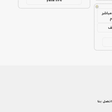
!
مباشر
م
يف
تصل بنا