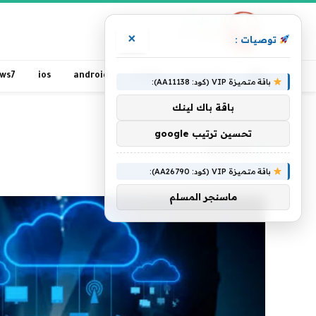
×
توصيات :
الرئيسية
مقالات
android
ios
ws7
باقة متميزة VIP (كود: AA11138):
باقة باك لينك
الرئيسية
»
والأمثلة
تحسين ترتيب google
والأمثلة
باقة متميزة VIP (كود: AA26790):
ماسنجر المسلم