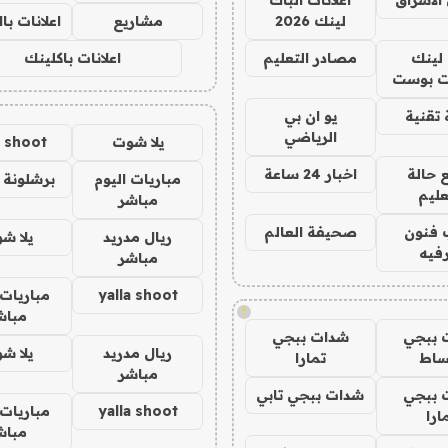
لينك 2026
مشاريع
اعلانات ب
لينك
مصادر التعليم
اعلانات باكلينك
 بوست
تقنية
يو ان بي
الرياضي
يلا شوت
a shoot
 حالة
اخبار 24 ساعة
مباريات اليوم
برشلونة 
عليم
مباشر
 فنون
صحيفة العالم
ريال مدريد
يلا ش
فيه
مباشر
yalla shoot
مباريات 
!
مباش
 ببجي
شدات ببجي
ريال مدريد
يلا ش
ساط
تمارا
مباشر
 ببجي
شدات ببجي تابي
yalla shoot
مباريات 
ارا
مباش