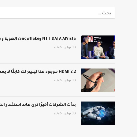
NTT DATA AIVista وSnowflake: الهوية وحدها لن تؤمّن عملاء الذكاء الاصطناعي في المؤسسة
30 يوليو، 2026
HDMI 2.2 موجود هنا ليبيع لك كابلًا لا يمكن لجهاز التلفزيون استخدامه
30 يوليو، 2026
بدأت الشركات أخيرًا ترى عائد استثمار ا
30 يوليو، 2026