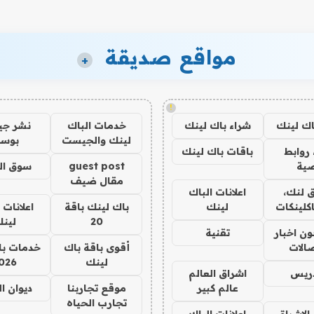
مواقع صديقة
+
!
اك لينك
شراء باك لينك
خدمات الباك
نشر ج
لينك والجيست
بوس
روابط
باقات باك لينك
ية
guest post
سوق ال
مقال ضيف
 لنك،
اعلانات الباك
كلينكات
لينك
باك لينك باقة
اعلانات 
20
لين
ن اخبار
تقنية
صالات
أقوى باقة باك
خدمات با
لينك
026
دريس
اشراق العالم
عالم كبير
موقع تجاربنا
ديوان ا
تجارب الحياه
الاشراق
اعلانات الباك