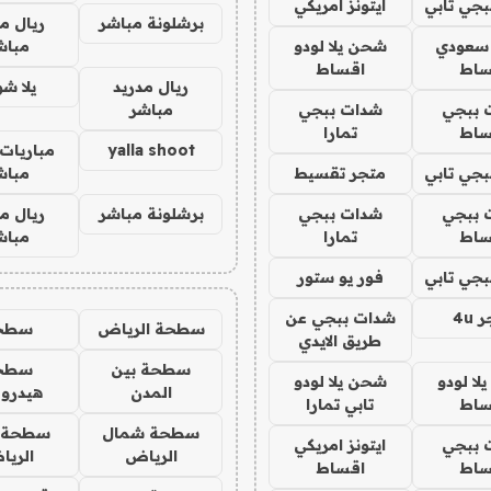
جي تابي
ايتونز امريكي
برشلونة مباشر
ريال م
 سعودي
شحن يلا لودو
مباش
ساط
اقساط
ريال مدريد
يلا ش
 ببجي
شدات ببجي
مباشر
ساط
تمارا
yalla shoot
مباريات 
جي تابي
متجر تقسيط
مباش
 ببجي
شدات ببجي
برشلونة مباشر
ريال م
ساط
تمارا
مباش
جي تابي
فور يو ستور
4u
شدات ببجي عن
سطحة الرياض
سطح
طريق الايدي
سطحة بين
سطح
ا لودو
شحن يلا لودو
المدن
هيدرو
ساط
تابي تمارا
سطحة شمال
سطحة 
 ببجي
ايتونز امريكي
الرياض
الري
ساط
اقساط