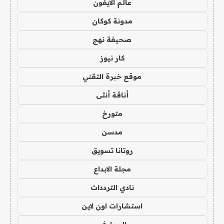
عالم الايفون
مدونة كوكان
صحيفة نهج
كار نيوز
موقع خبرة التقني
أناقة أنثى
متورخ
مدسن
روتانا تسويق
مجلة الابداع
نادي الترددات
استشارات اون لاين