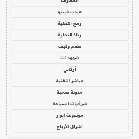
المعارف
هيدب فيديو
رمح التقنية
رذاذ التجارة
طعم وكيف
شهود نت
أركاني
مباشر التقنية
مدونة صحبة
شرقيات السياحة
موسوعة انوار
اشراق الأرباح