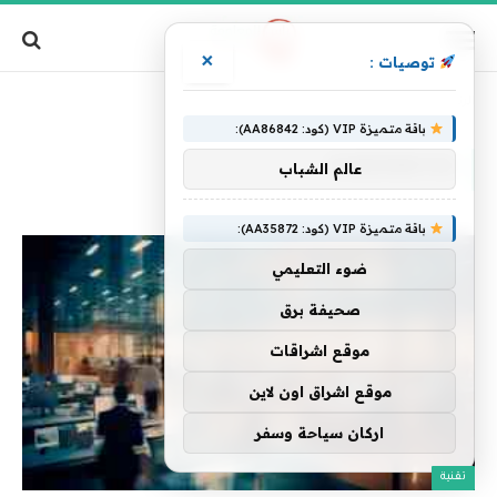
×
توصيات :
الرئيسية
»
Kubernetes
باقة متميزة VIP (كود: AA86842):
KUBERNETES
عالم الشباب
باقة متميزة VIP (كود: AA35872):
ضوء التعليمي
صحيفة برق
موقع اشراقات
موقع اشراق اون لاين
اركان سياحة وسفر
تقنية